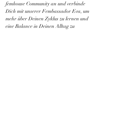
femhouse Community an und verbinde 
Dich mit unserer Fembassador Eva, um 
mehr über Deinen Zyklus zu lernen und 
eine Balance in Deinen Alltag zu 
erreichen. 
Hier findest Du ihre Kontaktdaten via 
Instagram und Website - 
#connecttomove
Eva ✨ PMS | Periodenschmerzen | 
Frauengesundheit  via 
@evamaria.koelker 
und
gesund-mit-
eva.de
Big Kiss
Ileen und Julia